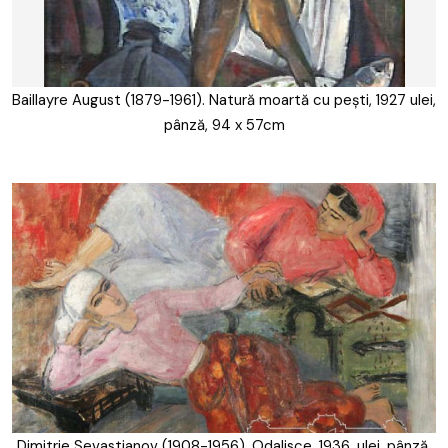
Baillayre August (1879-1961). Natură moartă cu pești, 1927 ulei,
pânză, 94 x 57cm
Dimitrie Sevastianov (1908-1956). Odalisce, 1936, ulei, pânză,