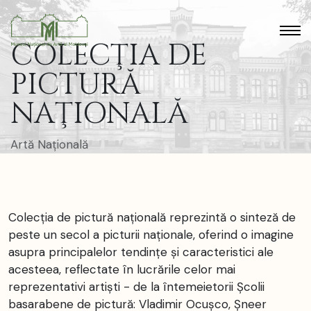
COLECŢIA DE
PICTURĂ
NAŢIONALĂ
Artă Națională
Colecția de pictură națională reprezintă o sinteză de
peste un secol a picturii naţionale, oferind o imagine
asupra principalelor tendinţe și caracteristici ale
acesteea, reflectate în lucrările celor mai
reprezentativi artiști - de la întemeietorii Școlii
basarabene de pictură: Vladimir Ocușco, Șneer