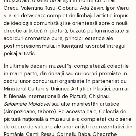
hrușciovist, o serie de artiști în frunte cu Mihail
Grecu, Valentina Rusu-Ciobanu, Ada Zevin, Igor Vieru,
ș. a. se detașează complet de limbajul artistic impus
de ideologia comunistă și se orientează spre o nouă
direcție artistică în pictură, bazată pe luminozitate și
acorduri cromatice pure, principii estetice ale
postimpresionismului, influențând favorabil întregul
peisaj artistic.
În ultimele decenii muzeul își completează colecțiile,
în mare parte, din donații sau cu lucrări premiate în
cadrul unor concursuri organizate în parteneriat cu
Ministerul Culturii și Uniunea Artiștilor Plastici, cum ar
fi: Bienala Internaţională de Pictură, Chișinău,
Saloanele Moldovei
sau alte manifestări artistice
(simpozioane, tabere). Pe această cale, Colecția de
pictură națională a muzeului s-a completat cu o serie
de opere de valoare ale unor artiști reprezentativi din
România: Camil Ressu, Corneliu Baba, Gheorghe