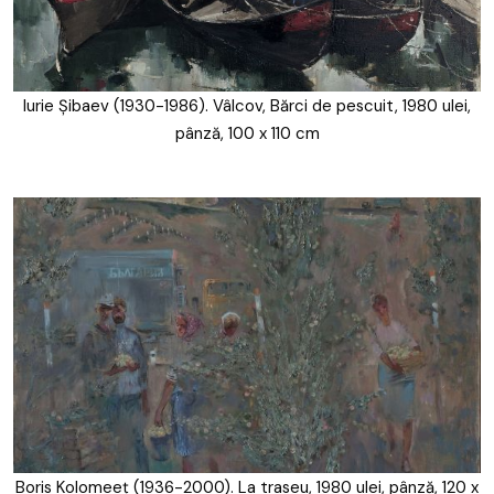
Iurie Șibaev (1930-1986). Vâlcov, Bărci de pescuit, 1980 ulei,
pânză, 100 x 110 cm
Boris Kolomeeț (1936-2000). La traseu, 1980 ulei, pânză, 120 x