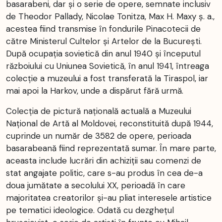
basarabeni, dar și o serie de opere, semnate inclusiv
de Theodor Pallady, Nicolae Tonitza, Max H. Maxy ș. a.,
acestea fiind transmise în fondurile Pinacotecii de
către Ministerul Cultelor și Artelor de la București.
După ocupația sovietică din anul 1940 și începutul
războiului cu Uniunea Sovietică, în anul 1941, întreaga
colecție a muzeului a fost transferată la Tiraspol, iar
mai apoi la Harkov, unde a dispărut fără urmă.
Colecția de pictură națională actuală a Muzeului
Național de Artă al Moldovei, reconstituită după 1944,
cuprinde un număr de 3582 de opere, perioada
basarabeană fiind reprezentată sumar. În mare parte,
aceasta include lucrări din achiziții sau comenzi de
stat angajate politic, care s-au produs în cea de-a
doua jumătate a secolului XX, perioadă în care
majoritatea creatorilor și-au pliat interesele artistice
pe tematici ideologice. Odată cu dezghețul