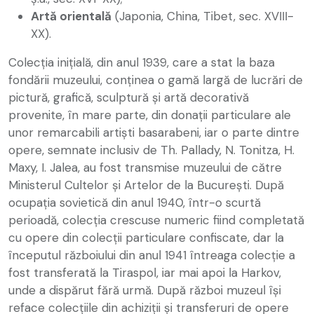
Artă orientală
(Japonia, China, Tibet, sec. XVIII-
XX).
Colecția inițială, din anul 1939, care a stat la baza
fondării muzeului, conținea o gamă largă de lucrări de
pictură, grafică, sculptură și artă decorativă
provenite, în mare parte, din donații particulare ale
unor remarcabili artiști basarabeni, iar o parte dintre
opere, semnate inclusiv de Th. Pallady, N. Tonitza, H.
Maxy, I. Jalea, au fost transmise muzeului de către
Ministerul Cultelor și Artelor de la București. După
ocupația sovietică din anul 1940, într-o scurtă
perioadă, colecția crescuse numeric fiind completată
cu opere din colecții particulare confiscate, dar la
începutul războiului din anul 1941 întreaga colecție a
fost transferată la Tiraspol, iar mai apoi la Harkov,
unde a dispărut fără urmă. După război muzeul își
reface colecțiile din achiziții și transferuri de opere