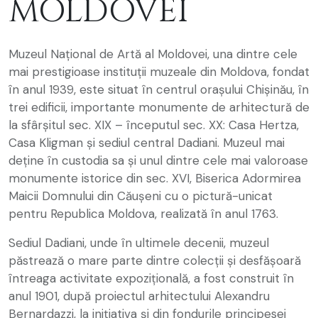
MOLDOVEI
Muzeul Național de Artă al Moldovei, una dintre cele
mai prestigioase instituții muzeale din Moldova, fondat
în anul 1939, este situat în centrul orașului Chișinău, în
trei edificii, importante monumente de arhitectură de
la sfârșitul sec. XIX – începutul sec. XX: Casa Hertza,
Casa Kligman și sediul central Dadiani. Muzeul mai
deține în custodia sa și unul dintre cele mai valoroase
monumente istorice din sec. XVI, Biserica Adormirea
Maicii Domnului din Căușeni cu o pictură-unicat
pentru Republica Moldova, realizată în anul 1763.
Sediul Dadiani, unde în ultimele decenii, muzeul
păstrează o mare parte dintre colecții și desfășoară
întreaga activitate expozițională, a fost construit în
anul 1901, după proiectul arhitectului Alexandru
Bernardazzi, la inițiativa și din fondurile principesei