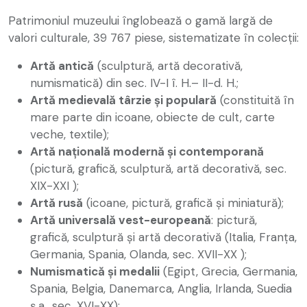
Patrimoniul muzeului înglobează o gamă largă de
valori culturale, 39 767 piese, sistematizate în colecții:
Artă antică
(sculptură, artă decorativă,
numismatică) din sec. IV-I î. H.– II-d. H.;
Artă medievală târzie și populară
(constituită în
mare parte din icoane, obiecte de cult, carte
veche, textile);
Artă națională modernă și contemporană
(pictură, grafică, sculptură, artă decorativă, sec.
XIX-XXI );
Artă rusă
(icoane, pictură, grafică și miniatură);
Artă universală vest-europeană
: pictură,
grafică, sculptură și artă decorativă (Italia, Franța,
Germania, Spania, Olanda, sec. XVII-XX );
Numismatică și medalii
(Egipt, Grecia, Germania,
Spania, Belgia, Danemarca, Anglia, Irlanda, Suedia
ș.a., sec. XVI-XX);