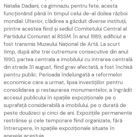
Natalia Dadiani, ca gimnaziu pentru fete, acesta
funcționând până în timpul celui de-al doilea război
mondial. Ulterior, clădirea a găzduit diverse instituții,
printre acestea fiind și sediul Comitetului Central al
Partidului Comunist al RSSM. În anul 1989, edificiul a
fost transmis Muzeului Național de Artă. La scurt
timp, după alte trei cutremure consecutive din anul
1990, partea centrala a imobilului cu intrarea centrală
din strada 31 august, fiind grav afectată, a fost închisă
pentru public. Perioada îndelungată a reformelor
economice care a urmat, lipsa investițiilor pentru
consolidarea și restaurarea monumentelor, a îngrădit
accesul publicului în spațiile expoziționale pe o
suprafață considerabilă a imobilului, pe o durată de
peste douăzeci și cinci de ani. Expozițiile permanente
restrânse și cele temporare fiind organizate, fără
întrerupere, în spațiile expoziționale situate în
anexele acestuia.