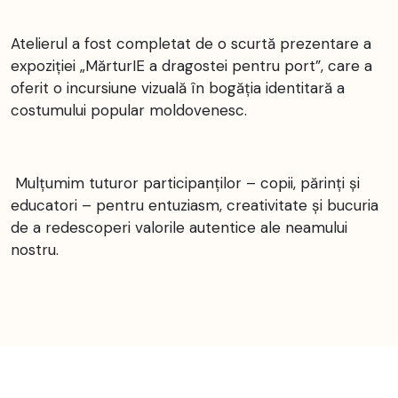
Atelierul a fost completat de o scurtă prezentare a
expoziției „MărturIE a dragostei pentru port”, care a
oferit o incursiune vizuală în bogăția identitară a
costumului popular moldovenesc.
Mulțumim tuturor participanților – copii, părinți și
educatori – pentru entuziasm, creativitate și bucuria
de a redescoperi valorile autentice ale neamului
nostru.