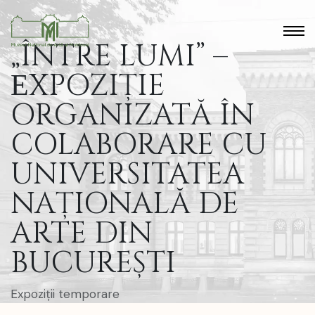
„ÎNTRE LUMI” –
ЕXPOZIȚIE
ORGANIZATĂ ÎN
COLABORARE CU
UNIVERSITATEA
NAȚIONALĂ DE
ARTE DIN
BUCUREȘTI
Expoziții temporare