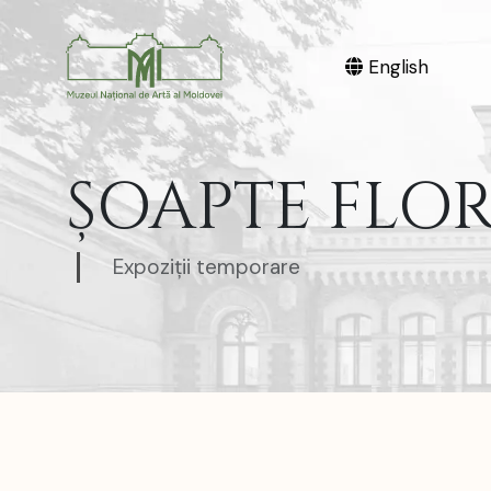
English
ȘOAPTE FLO
Expoziții temporare