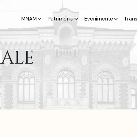
MNAM
Patrimoniu
Evenimente
Tran
RALE