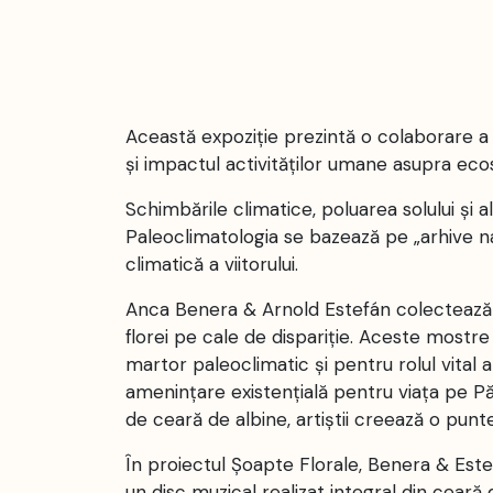
Această expoziție prezintă o colaborare a a
și impactul activităților umane asupra eco
Schimbările climatice, poluarea solului și al
Paleoclimatologia se bazează pe „arhive nat
climatică a viitorului.
Anca Benera & Arnold Estefán colectează gr
florei pe cale de dispariție. Aceste mostre 
martor paleoclimatic și pentru rolul vital 
amenințare existențială pentru viața pe Pă
de ceară de albine, artiștii creează o punt
În proiectul Șoapte Florale, Benera & Este
un disc muzical realizat integral din ceară 