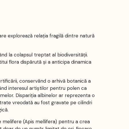
re explorează relația fragilă dintre natură
nd la colapsul treptat al biodiversității.
tui flora dispărută și a anticipa dinamica
tificării, conservând o arhivă botanică a
tând interesul artiștilor pentru polen ca
melor. Dispariția albinelor ar reprezenta o
rate vreodată au fost gravate pe cilindri
ică.
 melifere (Apis mellifera) pentru a crea
at doar de un număr limitat de ori, fiecare