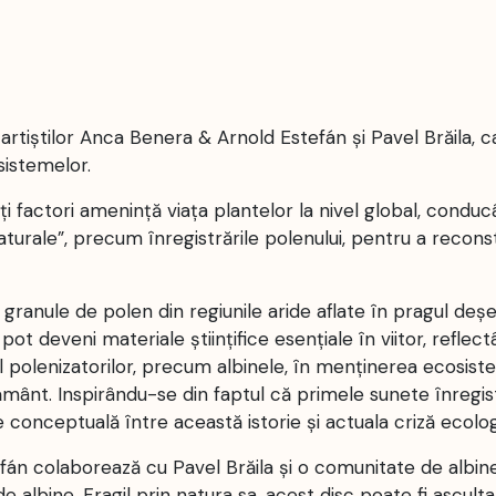
rtiștilor Anca Benera & Arnold Estefán și Pavel Brăila, ca
sistemelor.
ți factori amenință viața plantelor la nivel global, conducâ
urale”, precum înregistrările polenului, pentru a reconsti
anule de polen din regiunile aride aflate în pragul deșer
pot deveni materiale științifice esențiale în viitor, reflec
al polenizatorilor, precum albinele, în menținerea ecosiste
mânt. Inspirându-se din faptul că primele sunete înregist
e conceptuală între această istorie și actuala criză ecolog
fán colaborează cu Pavel Brăila și o comunitate de albine
de albine. Fragil prin natura sa, acest disc poate fi ascult