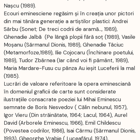
Naşcu (1989).
Ecouri eminesciene regăsim și în creația unor pictori
din mai tânăra generație a artiștilor plastici: Andrei
Sârbu (Sonet; De treci codrii de aramă..., 1989),
Ghenadie Jalbã (Pe lângă plopii fără soț (1989), Vasile
Moşanu (Sărmanul Dionis, 1989), Ghenadie Tâciuc
(Metamorfoze,1989), Ilie Cojocaru (Închinare poetului,
1989), Tudor Zbârnea (Iar când voi fi pământ, 1989),
Maria Mardare-Fusu cu pânza Au ieşit Luceferii la mal
(1985).
Lucrări de valoare referitoare la opera eminesciană
în domeniul graficii de carte sunt considerate
ilustrațiile consacrate poeziei lui Mihai Eminescu
semnate de Boris Nesvedov ( Călin nebunul, 1957),
Igor Vieru (Din străinătate, 1964; Lacul, 1964), Aurel
David (Arborele Eminescu, 1966), Emil Childescu
(Povestea codrilor, 1986), Isai Cârmu (Sărmanul Dionis,
1993), Gheorghe Vrabie ( Luceafărul, 1974),