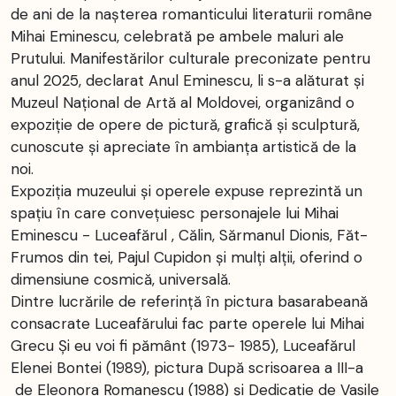
de ani de la nașterea romanticului literaturii române
Mihai Eminescu, celebrată pe ambele maluri ale
Prutului. Manifestărilor culturale preconizate pentru
anul 2025, declarat Anul Eminescu, li s-a alăturat și
Muzeul Național de Artă al Moldovei, organizând o
expoziție de opere de pictură, grafică și sculptură,
cunoscute și apreciate în ambianța artistică de la
noi.
Expoziția muzeului și operele expuse reprezintă un
spațiu în care convețuiesc personajele lui Mihai
Eminescu - Luceafărul , Călin, Sărmanul Dionis, Făt-
Frumos din tei, Pajul Cupidon și mulți alții, oferind o
dimensiune cosmică, universală.
Dintre lucrările de referință în pictura basarabeană
consacrate Luceafărului fac parte operele lui Mihai
Grecu Şi eu voi fi pământ (1973- 1985), Luceafărul
Elenei Bontei (1989), pictura După scrisoarea a III-a
de Eleonora Romanescu (1988) și Dedicaţie de Vasile