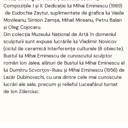
Compozițiile I și II. Dedicație lui Mlhai Eminescu (1989)
de Eudochia Zavtur, suplimentate de grafica lui Vasile
Movileanu, Simion Zamșa, Mihail Mireanu, Petru Balan
și Oleg Cojocaru.
Din colecția Muzeului Național de Artă în domeniul
sculpturii sunt expuse lucrările lui Vladimir Novicov
(ciclul de ceramică Interferenţe culturale (6 obiecte),
Bustul lui Mihai Eminescu de cunoscutul sculptor
român Ion Jalea, alături de Bustul lui Mihai Eminescu al
lui Dumitru Scvorțov-Rusu și Mihai Eminescu (1956) de
Lazăr Dubinovschi, cu una dintre cele mai cunoscute
lucrări ale sale, precum și relieful Luceafărul turnat
de Ion Zderciuc.